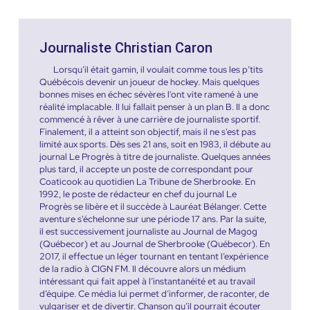
Journaliste Christian Caron
Lorsqu’il était gamin, il voulait comme tous les p’tits
Québécois devenir un joueur de hockey. Mais quelques
bonnes mises en échec sévères l'ont vite ramené à une
réalité implacable. Il lui fallait penser à un plan B. Il a donc
commencé à rêver à une carrière de journaliste sportif.
Finalement, il a atteint son objectif, mais il ne s'est pas
limité aux sports. Dès ses 21 ans, soit en 1983, il débute au
journal Le Progrès à titre de journaliste. Quelques années
plus tard, il accepte un poste de correspondant pour
Coaticook au quotidien La Tribune de Sherbrooke. En
1992, le poste de rédacteur en chef du journal Le
Progrès se libère et il succède à Lauréat Bélanger. Cette
aventure s'échelonne sur une période 17 ans. Par la suite,
il est successivement journaliste au Journal de Magog
(Québecor) et au Journal de Sherbrooke (Québecor). En
2017, il effectue un léger tournant en tentant l’expérience
de la radio à CIGN FM. Il découvre alors un médium
intéressant qui fait appel à l’instantanéité et au travail
d’équipe. Ce média lui permet d’informer, de raconter, de
vulgariser et de divertir. Chanson qu’il pourrait écouter