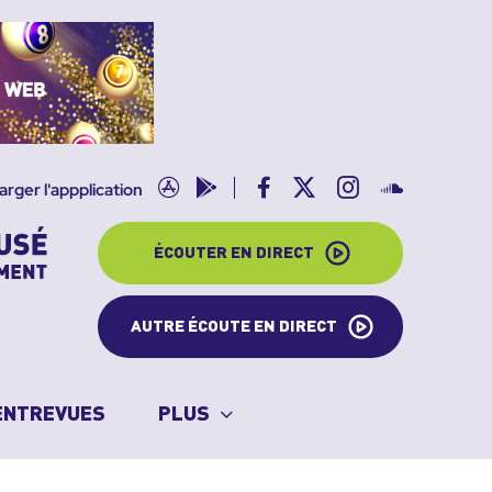
App
Google
Facebook
X
Instagram
SoundClo
arger l'appplication
store
play
ÉCOUTER EN DIRECT
AUTRE ÉCOUTE EN DIRECT
ENTREVUES
PLUS