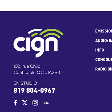
ÉMISSIO
AUDIO/B
INFO
CONCOU
102, rue Child
RADIO B
Coaticook, QC J1A2B3
EN STUDIO
819 804-0967