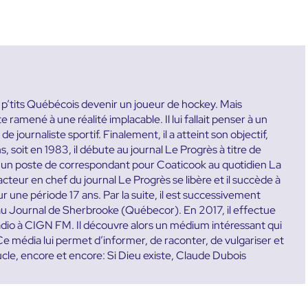
es p’tits Québécois devenir un joueur de hockey. Mais
ramené à une réalité implacable. Il lui fallait penser à un
e journaliste sportif. Finalement, il a atteint son objectif,
ns, soit en 1983, il débute au journal Le Progrès à titre de
te un poste de correspondant pour Coaticook au quotidien La
teur en chef du journal Le Progrès se libère et il succède à
une période 17 ans. Par la suite, il est successivement
u Journal de Sherbrooke (Québecor). En 2017, il effectue
radio à CIGN FM. Il découvre alors un médium intéressant qui
. Ce média lui permet d’informer, de raconter, de vulgariser et
ucle, encore et encore: Si Dieu existe, Claude Dubois