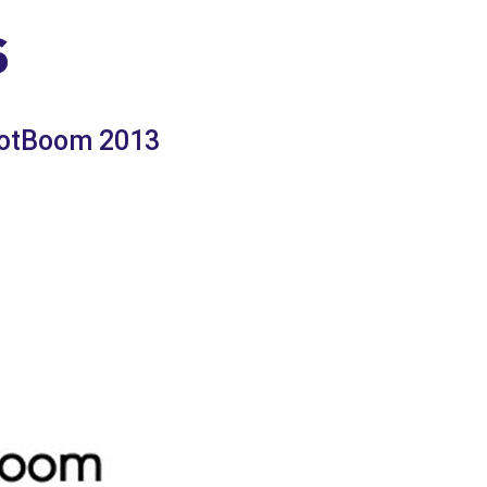
S
ulotBoom 2013