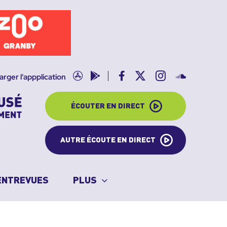
App
Google
Facebook
X
Instagram
SoundClo
arger l'appplication
store
play
ÉCOUTER EN DIRECT
AUTRE ÉCOUTE EN DIRECT
ENTREVUES
PLUS