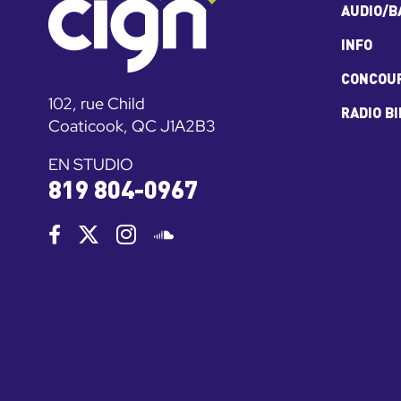
AUDIO/B
INFO
CONCOU
102, rue Child
RADIO B
Coaticook, QC J1A2B3
EN STUDIO
819 804-0967