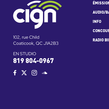
ÉMISSIO
AUDIO/B
INFO
CONCOU
102, rue Child
RADIO B
Coaticook, QC J1A2B3
EN STUDIO
819 804-0967