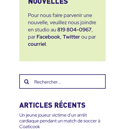
NOUVELLES
Pour nous faire parvenir une
nouvelle, veuillez nous joindre
en studio au
819 804-0967
,
par
Facebook
,
Twitter
ou par
courriel
.
Recherche
sur
le
site
ARTICLES RÉCENTS
:
Un jeune joueur victime d’un arrêt
cardiaque pendant un match de soccer à
Coaticook