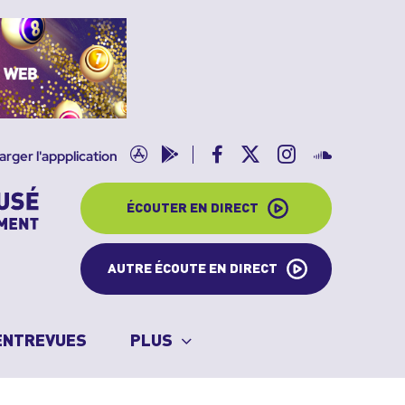
App
Google
Facebook
X
Instagram
SoundClo
arger l'appplication
store
play
ÉCOUTER EN DIRECT
AUTRE ÉCOUTE EN DIRECT
ENTREVUES
PLUS