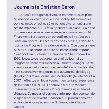
Journaliste Christian Caron
Lorsqu’il était gamin, il voulait comme tous les p’tits
Québécois devenir un joueur de hockey. Mais quelques
bonnes mises en échec sévères l'ont vite ramené à une
réalité implacable. Il lui fallait penser à un plan B. Il a donc
commencé à rêver à une carrière de journaliste sportif.
Finalement, il a atteint son objectif, mais il ne s'est pas
limité aux sports. Dès ses 21 ans, soit en 1983, il débute au
journal Le Progrès à titre de journaliste. Quelques années
plus tard, il accepte un poste de correspondant pour
Coaticook au quotidien La Tribune de Sherbrooke. En
1992, le poste de rédacteur en chef du journal Le
Progrès se libère et il succède à Lauréat Bélanger. Cette
aventure s'échelonne sur une période 17 ans. Par la suite,
il est successivement journaliste au Journal de Magog
(Québecor) et au Journal de Sherbrooke (Québecor). En
2017, il effectue un léger tournant en tentant l’expérience
de la radio à CIGN FM. Il découvre alors un médium
intéressant qui fait appel à l’instantanéité et au travail
d’équipe. Ce média lui permet d’informer, de raconter, de
vulgariser et de divertir. Chanson qu’il pourrait écouter
en boucle, encore et encore: Si Dieu existe, Claude
Dubois