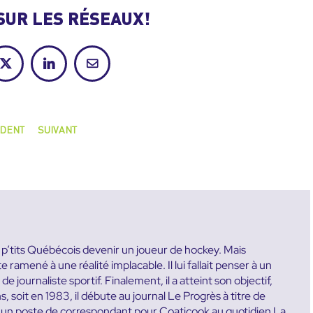
SUR LES RÉSEAUX!
ok
X
LinkedIn
Courriel
DENT
SUIVANT
es p’tits Québécois devenir un joueur de hockey. Mais
ramené à une réalité implacable. Il lui fallait penser à un
e journaliste sportif. Finalement, il a atteint son objectif,
ns, soit en 1983, il débute au journal Le Progrès à titre de
te un poste de correspondant pour Coaticook au quotidien La