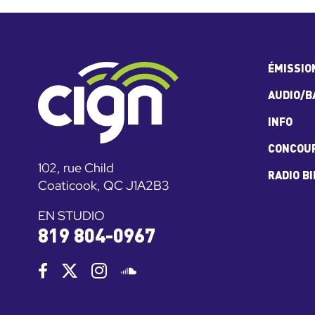
ÉMISSIO
AUDIO/B
INFO
CONCOU
102, rue Child
RADIO B
Coaticook, QC J1A2B3
EN STUDIO
819 804-0967