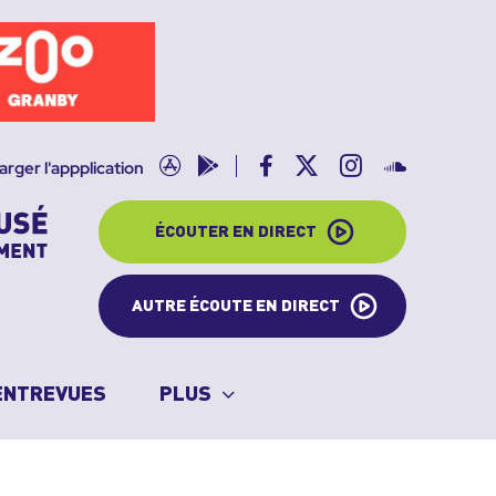
App
Google
Facebook
X
Instagram
SoundClo
arger l'appplication
store
play
ÉCOUTER EN DIRECT
AUTRE ÉCOUTE EN DIRECT
ENTREVUES
PLUS