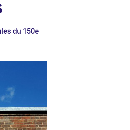
S
ules du 150e