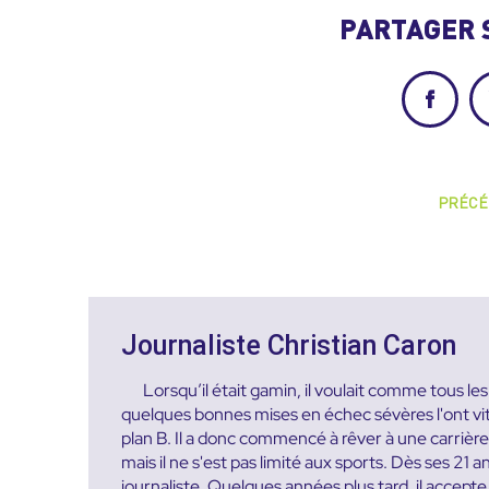
PARTAGER 
Facebo
PRÉCÉ
Journaliste Christian Caron
Lorsqu’il était gamin, il voulait comme tous l
quelques bonnes mises en échec sévères l'ont vite 
plan B. Il a donc commencé à rêver à une carrière d
mais il ne s'est pas limité aux sports. Dès ses 21 a
journaliste. Quelques années plus tard, il accep