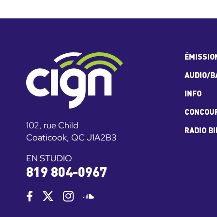
ÉMISSIO
AUDIO/B
INFO
CONCOU
102, rue Child
RADIO B
Coaticook, QC J1A2B3
EN STUDIO
819 804-0967