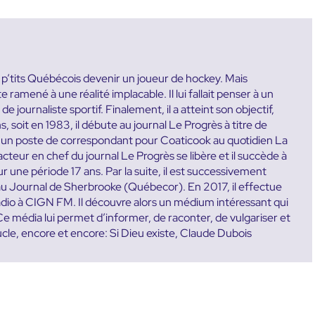
es p’tits Québécois devenir un joueur de hockey. Mais
ramené à une réalité implacable. Il lui fallait penser à un
e journaliste sportif. Finalement, il a atteint son objectif,
ns, soit en 1983, il débute au journal Le Progrès à titre de
te un poste de correspondant pour Coaticook au quotidien La
teur en chef du journal Le Progrès se libère et il succède à
une période 17 ans. Par la suite, il est successivement
u Journal de Sherbrooke (Québecor). En 2017, il effectue
radio à CIGN FM. Il découvre alors un médium intéressant qui
. Ce média lui permet d’informer, de raconter, de vulgariser et
ucle, encore et encore: Si Dieu existe, Claude Dubois