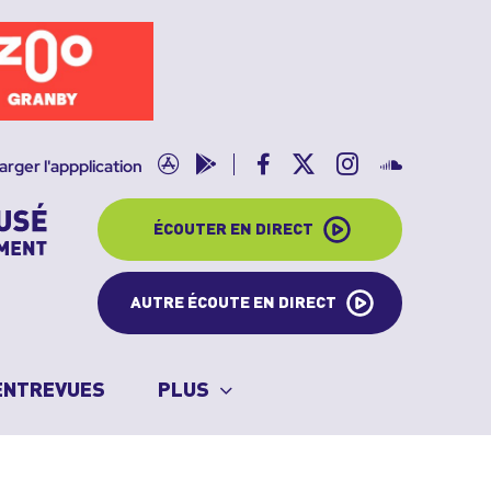
App
Google
Facebook
X
Instagram
SoundClo
arger l'appplication
store
play
ÉCOUTER EN DIRECT
AUTRE ÉCOUTE EN DIRECT
ENTREVUES
PLUS