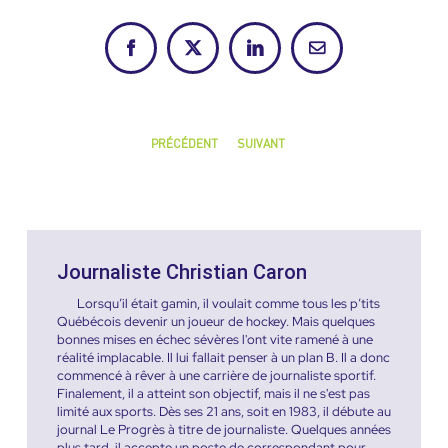
Facebook
X
LinkedIn
Courriel
PRÉCÉDENT
SUIVANT
Journaliste Christian Caron
Lorsqu’il était gamin, il voulait comme tous les p’tits
Québécois devenir un joueur de hockey. Mais quelques
bonnes mises en échec sévères l'ont vite ramené à une
réalité implacable. Il lui fallait penser à un plan B. Il a donc
commencé à rêver à une carrière de journaliste sportif.
Finalement, il a atteint son objectif, mais il ne s'est pas
limité aux sports. Dès ses 21 ans, soit en 1983, il débute au
journal Le Progrès à titre de journaliste. Quelques années
plus tard, il accepte un poste de correspondant pour