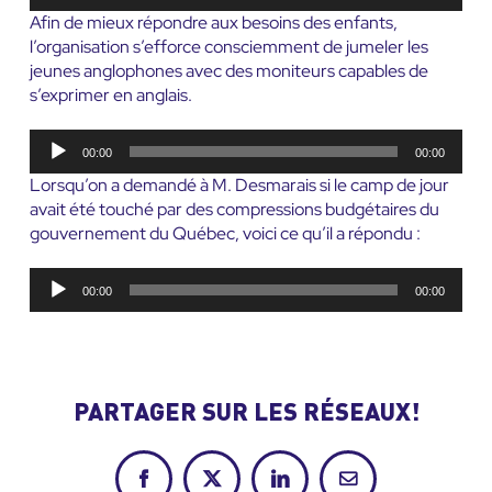
audio
Afin de mieux répondre aux besoins des enfants,
l’organisation s’efforce consciemment de jumeler les
jeunes anglophones avec des moniteurs capables de
s’exprimer en anglais.
Lecteur
00:00
00:00
audio
Lorsqu’on a demandé à M. Desmarais si le camp de jour
avait été touché par des compressions budgétaires du
gouvernement du Québec, voici ce qu’il a répondu :
Lecteur
00:00
00:00
audio
PARTAGER SUR LES RÉSEAUX!
Facebook
X
LinkedIn
Courriel