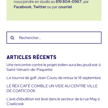
nous joindre en studio au
819 804-0967
, par
Facebook
,
Twitter
ou par
courriel
.
Recherche
sur
le
site
ARTICLES RÉCENTS
:
Une rencontre contre le projet éolien aura lieu jeudi soir à
Saint-Venant-de-Paquette
Le tournoi de golf Jean Coutu de retour le 18 septembre
LE REX CAFÉ COMBLE UN VIDE AU CENTRE VILLE
DE COATICOOK
L’avis d’ébullition est levé dans le secteur de la rue May à
Coaticook