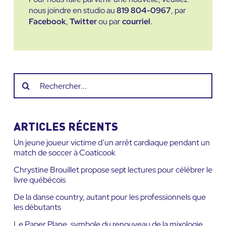
nous joindre en studio au
819 804-0967
, par
Facebook
,
Twitter
ou par
courriel
.
Recherche
sur
le
site
ARTICLES RÉCENTS
:
Un jeune joueur victime d’un arrêt cardiaque pendant un
match de soccer à Coaticook
Chrystine Brouillet propose sept lectures pour célébrer le
livre québécois
De la danse country, autant pour les professionnels que
les débutants
Le Paper Plane, symbole du renouveau de la mixologie