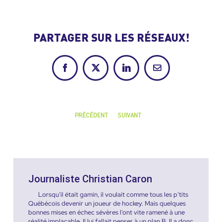
PARTAGER SUR LES RÉSEAUX!
Facebook
X
LinkedIn
Courriel
PRÉCÉDENT
SUIVANT
Journaliste Christian Caron
Lorsqu’il était gamin, il voulait comme tous les p’tits
Québécois devenir un joueur de hockey. Mais quelques
bonnes mises en échec sévères l'ont vite ramené à une
réalité implacable. Il lui fallait penser à un plan B. Il a donc