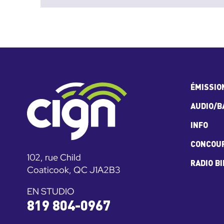
ÉMISSIO
AUDIO/B
INFO
CONCOU
102, rue Child
RADIO B
Coaticook, QC J1A2B3
EN STUDIO
819 804-0967