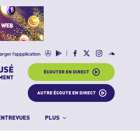
App
Google
Facebook
X
Instagram
SoundClo
arger l'appplication
store
play
ÉCOUTER EN DIRECT
AUTRE ÉCOUTE EN DIRECT
ENTREVUES
PLUS