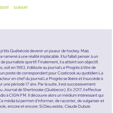
DENT
SUIVANT
es p’tits Québécois devenir un joueur de hockey. Mais
ramené à une réalité implacable. Il lui fallait penser à un
e journaliste sportif. Finalement, il a atteint son objectif,
ns, soit en 1983, il débute au journal Le Progrès à titre de
te un poste de correspondant pour Coaticook au quotidien La
teur en chef du journal Le Progrès se libère et il succède à
une période 17 ans. Par la suite, il est successivement
u Journal de Sherbrooke (Québecor). En 2017, il effectue
radio à CIGN FM. Il découvre alors un médium intéressant qui
. Ce média lui permet d’informer, de raconter, de vulgariser et
ucle, encore et encore: Si Dieu existe, Claude Dubois