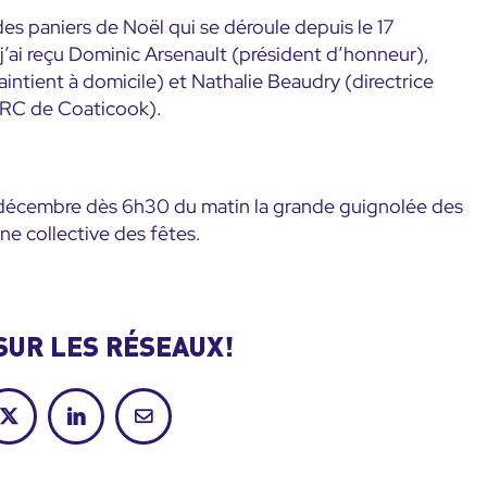
es paniers de Noël qui se déroule depuis le 17
’ai reçu Dominic Arsenault (président d’honneur),
ntient à domicile) et Nathalie Beaudry (directrice
MRC de Coaticook).
e 5 décembre dès 6h30 du matin la grande guignolée des
ne collective des fêtes.
SUR LES RÉSEAUX!
ok
X
LinkedIn
Courriel