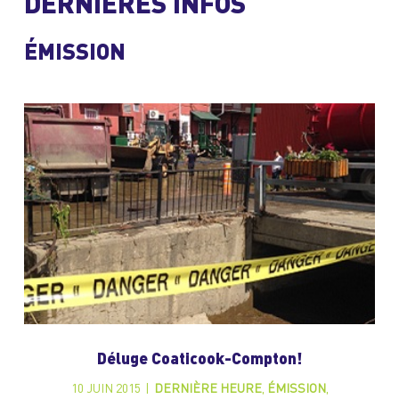
DERNIÈRES INFOS
ÉMISSION
Déluge Coaticook-Compton!
10 JUIN 2015
|
DERNIÈRE HEURE
,
ÉMISSION
,