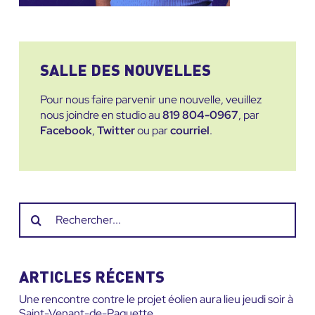
SALLE DES NOUVELLES
Pour nous faire parvenir une nouvelle, veuillez
nous joindre en studio au
819 804-0967
, par
Facebook
,
Twitter
ou par
courriel
.
Recherche
sur
le
site
ARTICLES RÉCENTS
:
Une rencontre contre le projet éolien aura lieu jeudi soir à
Saint-Venant-de-Paquette