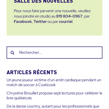
SALLE DES NOUVELLES
Pour nous faire parvenir une nouvelle, veuillez
nous joindre en studio au
819 804-0967
, par
Facebook
,
Twitter
ou par
courriel
.
Recherche
sur
le
site
ARTICLES RÉCENTS
:
Un jeune joueur victime d’un arrêt cardiaque pendant un
match de soccer à Coaticook
Chrystine Brouillet propose sept lectures pour célébrer le
livre québécois
De la danse country, autant pour les professionnels que