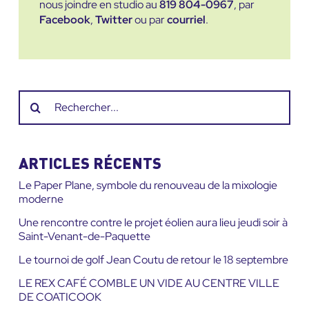
nous joindre en studio au
819 804-0967
, par
Facebook
,
Twitter
ou par
courriel
.
Recherche
sur
le
site
ARTICLES RÉCENTS
:
Le Paper Plane, symbole du renouveau de la mixologie
moderne
Une rencontre contre le projet éolien aura lieu jeudi soir à
Saint-Venant-de-Paquette
Le tournoi de golf Jean Coutu de retour le 18 septembre
LE REX CAFÉ COMBLE UN VIDE AU CENTRE VILLE
DE COATICOOK