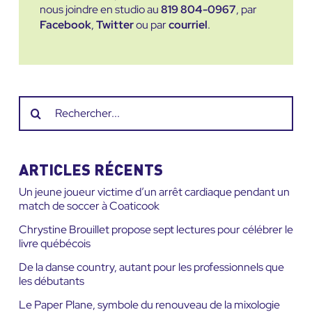
nous joindre en studio au
819 804-0967
, par
Facebook
,
Twitter
ou par
courriel
.
Recherche
sur
le
site
ARTICLES RÉCENTS
:
Un jeune joueur victime d’un arrêt cardiaque pendant un
match de soccer à Coaticook
Chrystine Brouillet propose sept lectures pour célébrer le
livre québécois
De la danse country, autant pour les professionnels que
les débutants
Le Paper Plane, symbole du renouveau de la mixologie