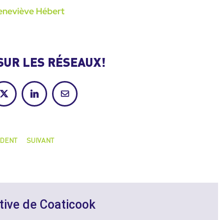
neviève Hébert
SUR LES RÉSEAUX!
ok
X
LinkedIn
Courriel
DENT
SUIVANT
tive de Coaticook