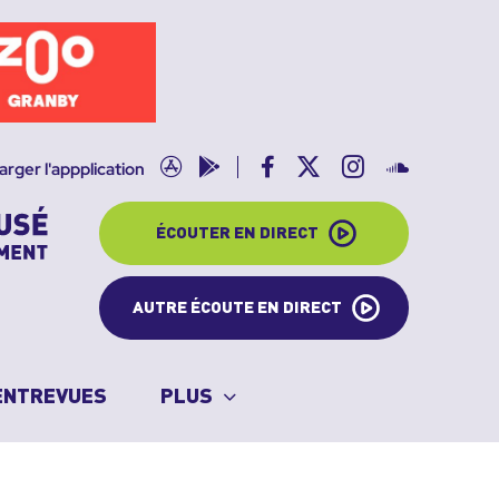
App
Google
Facebook
X
Instagram
SoundClo
arger l'appplication
store
play
ÉCOUTER EN DIRECT
AUTRE ÉCOUTE EN DIRECT
ENTREVUES
PLUS