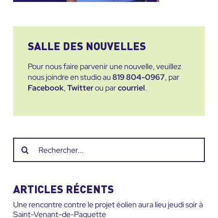
SALLE DES NOUVELLES
Pour nous faire parvenir une nouvelle, veuillez
nous joindre en studio au
819 804-0967
, par
Facebook
,
Twitter
ou par
courriel
.
Recherche
sur
le
site
ARTICLES RÉCENTS
:
Une rencontre contre le projet éolien aura lieu jeudi soir à
Saint-Venant-de-Paquette