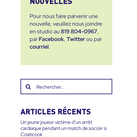
NOUVELLES
Pour nous faire parvenir une
nouvelle, veuillez nous joindre
en studio au
819 804-0967
,
par
Facebook
,
Twitter
ou par
courriel
.
Recherche
sur
le
site
ARTICLES RÉCENTS
:
Un jeune joueur victime d’un arrêt
cardiaque pendant un match de soccer à
Coaticook