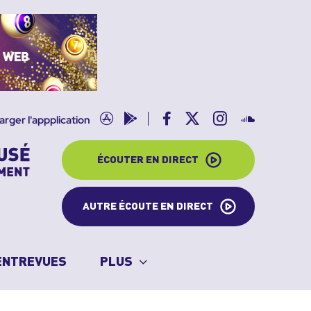
App
Google
Facebook
X
Instagram
SoundClo
arger l'appplication
store
play
ÉCOUTER EN DIRECT
AUTRE ÉCOUTE EN DIRECT
ENTREVUES
PLUS