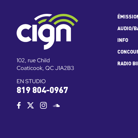
ÉMISSIO
AUDIO/B
INFO
CONCOU
102, rue Child
RADIO B
Coaticook, QC J1A2B3
EN STUDIO
819 804-0967