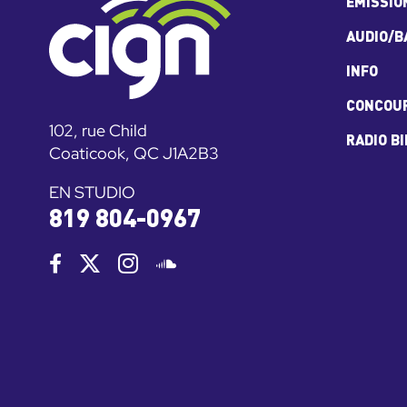
ÉMISSIO
AUDIO/B
INFO
CONCOU
102, rue Child
RADIO B
Coaticook, QC J1A2B3
EN STUDIO
819 804-0967