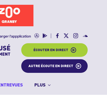
App
Google
Facebook
X
Instagram
SoundClo
arger l'appplication
store
play
ÉCOUTER EN DIRECT
AUTRE ÉCOUTE EN DIRECT
ENTREVUES
PLUS