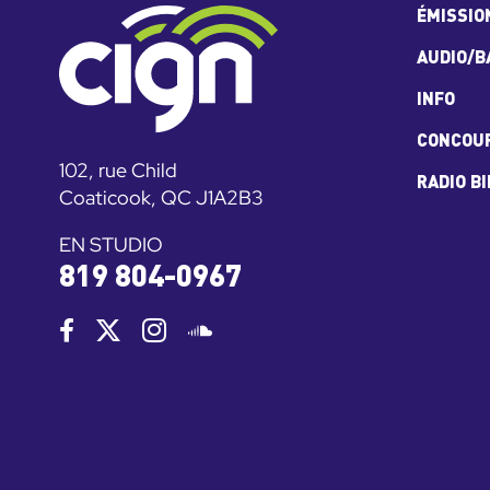
ÉMISSIO
AUDIO/B
INFO
CONCOU
102, rue Child
RADIO B
Coaticook, QC J1A2B3
EN STUDIO
819 804-0967