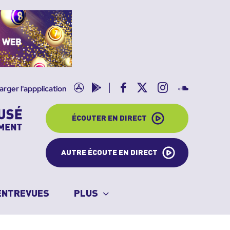
App
Google
Facebook
X
Instagram
SoundClo
arger l'appplication
store
play
ÉCOUTER EN DIRECT
AUTRE ÉCOUTE EN DIRECT
ENTREVUES
PLUS