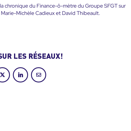
s la chronique du Finance-ô-mètre du Groupe SFGT sur
c Marie-Michèle Cadieux et David Thibeault.
SUR LES RÉSEAUX!
ok
X
LinkedIn
Courriel